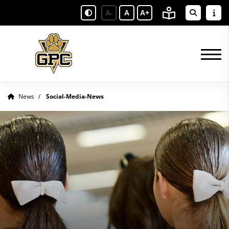
A-
A
A+
News
Social-Media-News