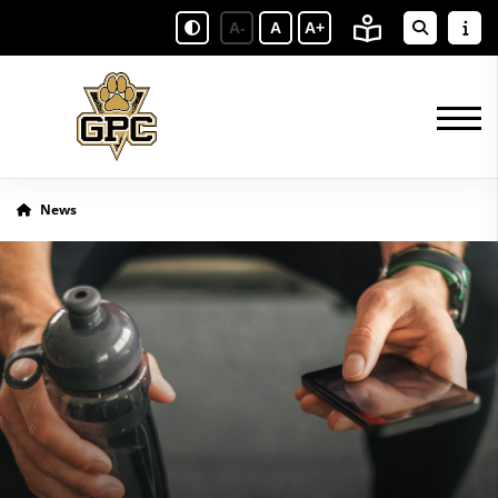
A-
A
A+
News